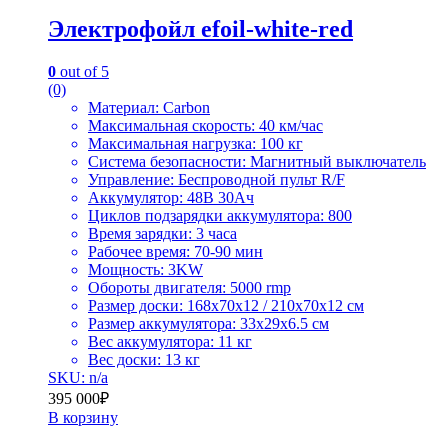
Электрофойл efoil-white-red
0
out of 5
(0)
Материал: Carbon
Максимальная скорость: 40 км/час
Максимальная нагрузка: 100 кг
Система безопасности: Магнитный выключатель
Управление: Беспроводной пульт R/F
Аккумулятор: 48В 30Ач
Циклов подзарядки аккумулятора: 800
Время зарядки: 3 часа
Рабочее время: 70-90 мин
Мощность: 3KW
Обороты двигателя: 5000 rmp
Размер доски: 168х70х12 / 210х70х12 cм
Размер аккумулятора: 33х29х6.5 cм
Вес аккумулятора: 11 кг
Вес доски: 13 кг
SKU: n/a
395 000
₽
В корзину