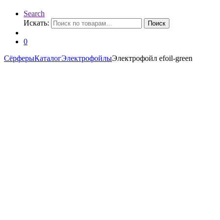
Search
Искать:
Поиск
0
Сёрферы
Каталог
Электрофойлы
Электрофойл efoil-green