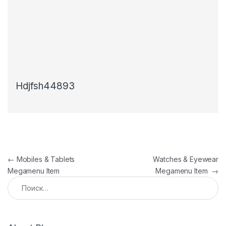
Hdjfsh44893
Навигация по записям
←
Mobiles & Tablets
Watches & Eyewear
Megamenu Item
Megamenu Item
→
Найти: