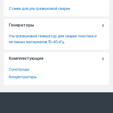
r
Станки для ультразвуковой сварки
a
n
Генераторы
d
Ультразвуковой генератор для сварки пластика и
s
нетканых материалов 15–40 кГц
C
Комплектующие
a
Сонотроды
r
Концентраторы
o
u
s