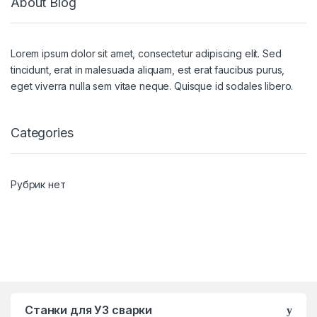
About Blog
Lorem ipsum dolor sit amet, consectetur adipiscing elit. Sed
tincidunt, erat in malesuada aliquam, est erat faucibus purus,
eget viverra nulla sem vitae neque. Quisque id sodales libero.
Categories
Рубрик нет
B
Станки для УЗ сварки