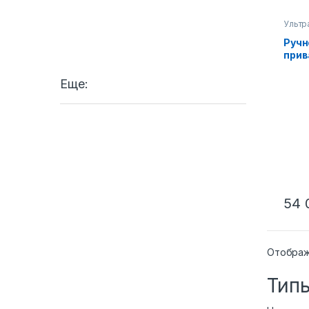
Ультр
для с
нетка
Ручн
кГц
прив
300 
меди
Еще:
54 
Отображ
Типы