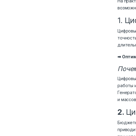
На прак
возможн
1. Ц
Цифровы
точнос
длитель
➡ Оптим
Почем
Цифровы
работы 
Генерат
и массо
2.
Ци
Бюджетн
приводи