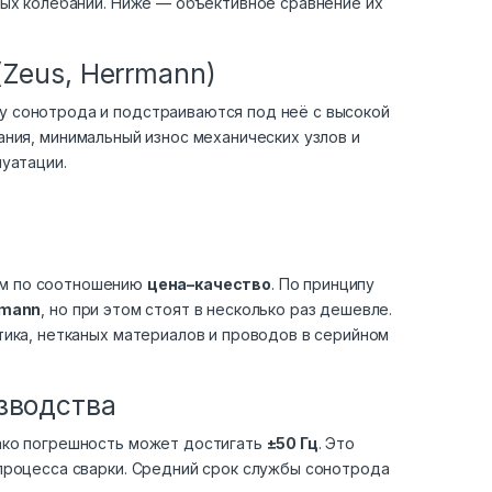
вых колебаний. Ниже — объективное сравнение их
(Zeus, Herrmann)
 сонотрода и подстраиваются под неё с высокой
ния, минимальный износ механических узлов и
уатации.
м по соотношению
цена–качество
. По принципу
rmann
, но при этом стоят в несколько раз дешевле.
ика, нетканых материалов и проводов в серийном
зводства
ако погрешность может достигать
±50 Гц
. Это
процесса сварки. Средний срок службы сонотрода