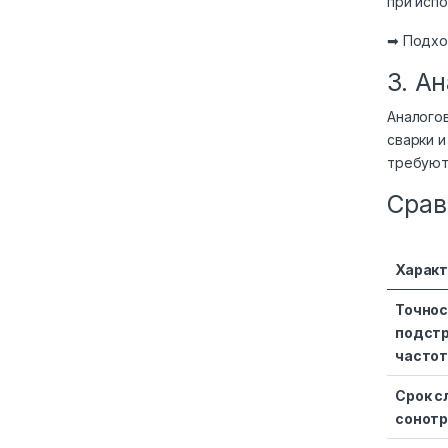
при исп
➡ Подхо
3. А
Аналого
сварки и
требуют
Срав
Характ
Точно
подст
часто
Срок 
сонот