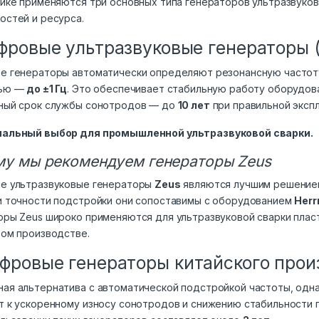
тике применяются три основных типа генераторов ультразвуко
остей и ресурса.
ифровые ультразвуковые генераторы 
е генераторы автоматически определяют резонансную частоту
тью —
до ±1 Гц
. Это обеспечивает стабильную работу оборудова
ный срок службы сонотродов — до
10 лет
при правильной экспл
альный выбор для промышленной ультразвуковой сварки.
у мы рекомендуем генераторы Zeus
е ультразвуковые генераторы
Zeus
являются лучшим решение
и точности подстройки они сопоставимы с оборудованием
Her
оры Zeus широко применяются для ультразвуковой сварки пласт
вом производстве.
фровые генераторы китайского прои
ая альтернатива с автоматической подстройкой частоты, одн
т к ускоренному износу сонотродов и снижению стабильности 