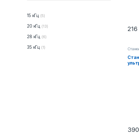
15 кГц
(5)
20 кГц
(13)
216
28 кГц
(6)
35 кГц
(1)
Станк
ультр
Ультр
Стан
для с
ульт
нетка
кГц
свар
(Zeu
кГц 
390