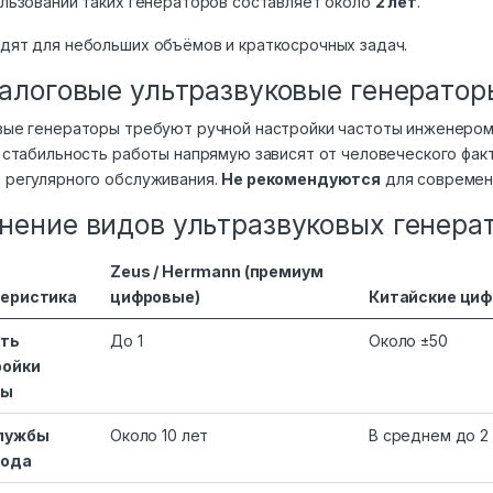
ользовании таких генераторов составляет около
2 лет
.
дят для небольших объёмов и краткосрочных задач.
налоговые ультразвуковые генератор
вые генераторы требуют ручной настройки частоты инженером
 стабильность работы напрямую зависят от человеческого факт
 регулярного обслуживания.
Не рекомендуются
для современ
нение видов ультразвуковых генера
Zeus / Herrmann (премиум
еристика
цифровые)
Китайские ци
сть
До 1
Около ±50
ройки
ты
службы
Около 10 лет
В среднем до 2
рода