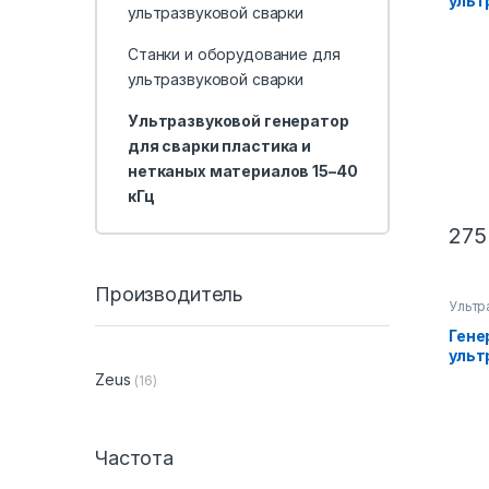
ульт
ультразвуковой сварки
авто
Вт, 
Станки и оборудование для
+ 150
ультразвуковой сварки
Ультразвуковой генератор
для сварки пластика и
нетканых материалов 15–40
кГц
275
Производитель
Ультр
для с
нетка
Гене
кГц
ульт
авто
Zeus
(16)
с пр
конц
Вт, 2
улуч
Частота
REV.