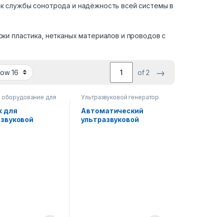
ок службы сонотрода и надёжность всей системы в
рки пластика, нетканых материалов и проводов с
→
of 2
и оборудование для
Ультразвуковой генератор
вуковой сварки
,
для сварки пластика и
вуковой генератор
нетканых материалов 15–40
к для
Автоматический
ки пластика и
кГц
азвуковой
ультразвуковой
х материалов 15–40
 с генератором
генератор Zeus 2600
 + сонотрод 15
Вт, 20 кГц,
00 Вт
улучшенный + 200%