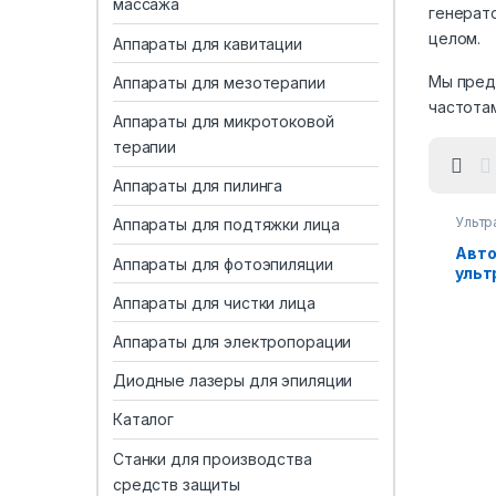
массажа
генерат
целом.
Аппараты для кавитации
Мы пред
Аппараты для мезотерапии
частота
Аппараты для микротоковой
терапии
Аппараты для пилинга
Ультр
Аппараты для подтяжки лица
для с
нетка
Авто
кГц
Аппараты для фотоэпиляции
ульт
гене
Аппараты для чистки лица
Вт, 2
улуч
Аппараты для электропорации
Диодные лазеры для эпиляции
Каталог
Станки для производства
средств защиты