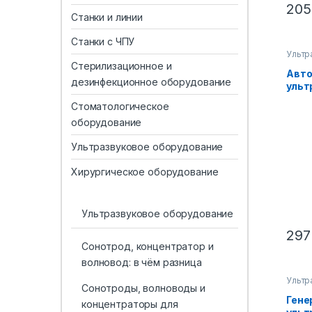
205
Станки и линии
Станки с ЧПУ
Ультр
для с
Стерилизационное и
нетка
Авто
кГц
дезинфекционное оборудование
ульт
гене
Стоматологическое
прео
оборудование
конц
Вт, 2
Ультразвуковое оборудование
улуч
Хирургическое оборудование
Ультразвуковое оборудование
297
Сонотрод, концентратор и
волновод: в чём разница
Ультр
Сонотроды, волноводы и
для с
нетка
Гене
концентраторы для
кГц