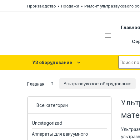
Skip to navigation
Skip to content
Производство • Продажа • Ремонт ультразвукового об
Главна
Се
Search fo
УЗ оборудование
Главная
Ультразвуковое оборудование
Ульт
Все категории
мате
Uncategorized
Ультраз
Аппараты для вакуумного
ультраз