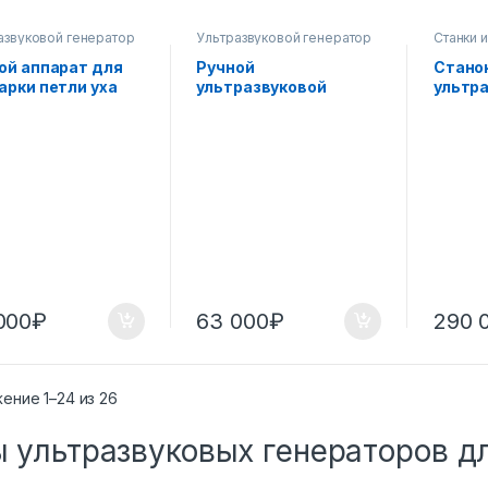
азвуковой генератор
Ультразвуковой генератор
Станки 
варки пластика и
для сварки пластика и
ультраз
ных материалов 15–40
нетканых материалов 15–40
Ультраз
ой аппарат для
Ручной
Стано
кГц
для свар
арки петли уха
ультразвуковой
ультр
нетканы
кГц
Вт 28 кГц на
аппарат для точечной
сварки
цинских масках
сварки 1200 Вт 20 кГц
(Китай
кГц 19
000
₽
63 000
₽
290 
ение 1–24 из 26
 ультразвуковых генераторов д