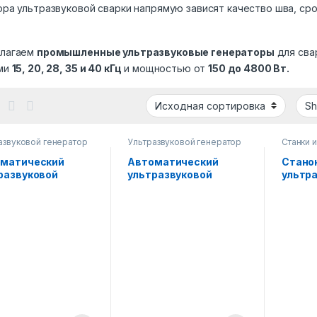
ора ультразвуковой сварки напрямую зависят качество шва, ср
лагаем
промышленные ультразвуковые генераторы
для сва
ми
15, 20, 28, 35 и 40 кГц
и мощностью от
150 до 4800 Вт.
азвуковой генератор
Ультразвуковой генератор
Станки 
варки пластика и
для сварки пластика и
ультраз
ных материалов 15–40
нетканых материалов 15–40
Ультраз
матический
Автоматический
Стано
кГц
для свар
развуковой
ультразвуковой
ультр
нетканы
кГц
ратор Zeus 2600
генератор Zeus с
сварки
0 кГц,
преобразователем и
(Zeus)
шенный + 180%
концентратором 2600
кГц 26
Вт, 20 кГц,
улучшенный + 180%