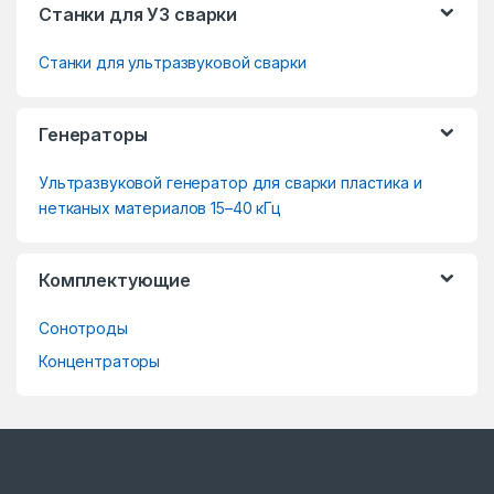
Станки для УЗ сварки
r
Станки для ультразвуковой сварки
a
n
Генераторы
d
Ультразвуковой генератор для сварки пластика и
s
нетканых материалов 15–40 кГц
C
Комплектующие
a
Сонотроды
r
Концентраторы
o
u
s