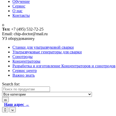
Обучение
Сервис
О нас
Контакты
Тел:
+7 (495) 532-72-25
Email: chip-doctor@mail.ru
УЗ оборудование
Cтанки для ультразвуковой сварки
Ультразвуковые генераторы для сварки
Сонотроды
Концентраторы
Разработка и изготовление Концентраторов и сонотродов
Сервис центр
Важно знать
Search for:
Наш адрес →