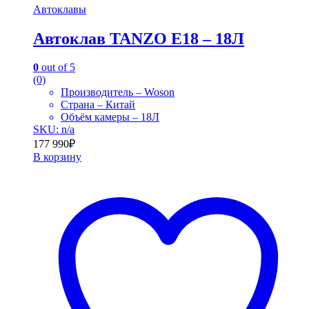
Автоклавы
Автоклав TANZO E18 – 18Л
0
out of 5
(0)
Производитель – Woson
Страна – Китай
Объём камеры – 18Л
SKU: n/a
177 990
₽
В корзину