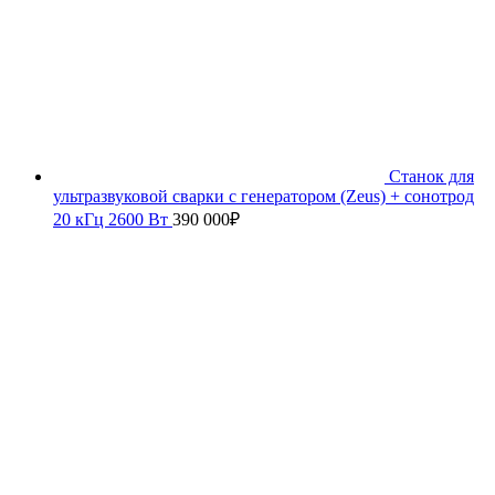
Станок для
ультразвуковой сварки с генератором (Zeus) + сонотрод
20 кГц 2600 Вт
390 000
₽