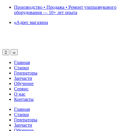
Skip
Skip
Производство • Продажа • Ремонт ультразвукового
to
to
оборудования — 10+ лет опыта
navigation
content
Адрес магазина
Главная
Станки
Генераторы
Запчасти
Обучение
Сервис
О нас
Контакты
Главная
Станки
Генераторы
Запчасти
Обучение