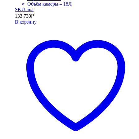
Объём камеры – 18Л
SKU: n/a
133 730
₽
В корзину