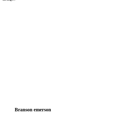
Brands
Branson emerson
Carousel