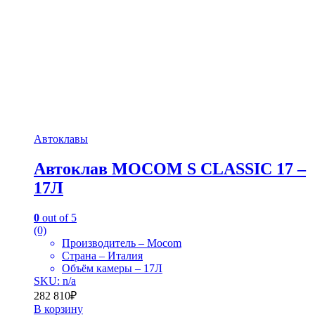
Автоклавы
Автоклав MOCOM S CLASSIC 17 –
17Л
0
out of 5
(0)
Производитель – Mocom
Страна – Италия
Объём камеры – 17Л
SKU: n/a
282 810
₽
В корзину