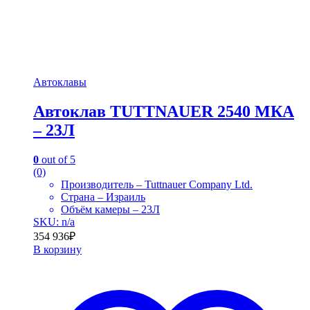
Автоклавы
Автоклав TUTTNAUER 2540 МКА
– 23Л
0
out of 5
(0)
Производитель – Tuttnauer Company Ltd.
Страна – Израиль
Объём камеры – 23Л
SKU: n/a
354 936
₽
В корзину