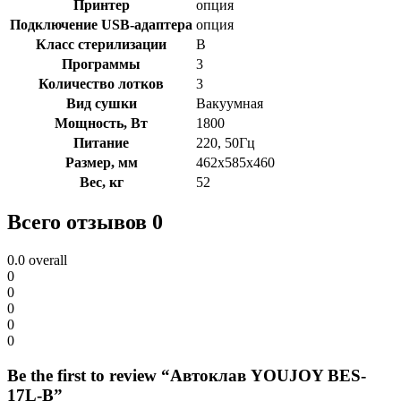
Принтер
опция
Подключение USB-адаптера
опция
Класс стерилизации
B
Программы
3
Количество лотков
3
Вид сушки
Вакуумная
Мощность, Вт
1800
Питание
220, 50Гц
Размер, мм
462х585х460
Вес, кг
52
Всего отзывов 0
0.0
overall
0
0
0
0
0
Be the first to review “Автоклав YOUJOY BES-
17L-B”