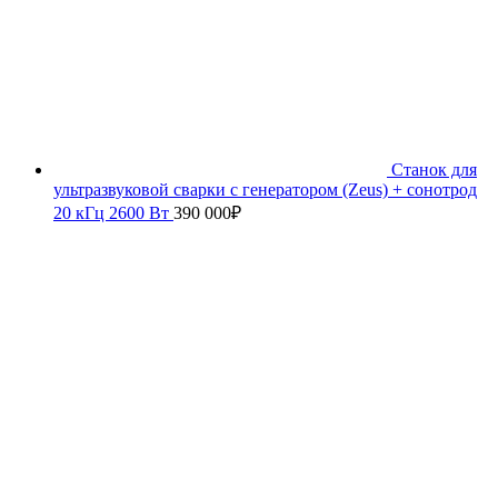
Станок для
ультразвуковой сварки с генератором (Zeus) + сонотрод
20 кГц 2600 Вт
390 000
₽