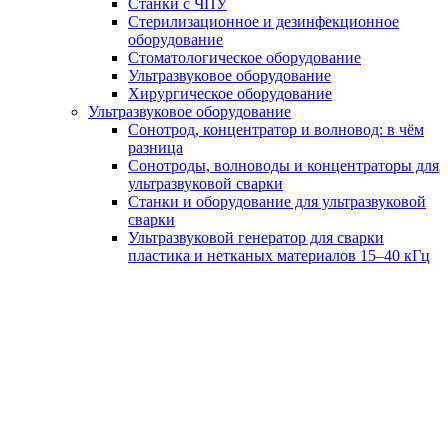
Станки с ЧПУ
Стерилизационное и дезинфекционное
оборудование
Стоматологическое оборудование
Ультразвуковое оборудование
Хирургическое оборудование
Ультразвуковое оборудование
Сонотрод, концентратор и волновод: в чём
разница
Сонотроды, волноводы и концентраторы для
ультразвуковой сварки
Станки и оборудование для ультразвуковой
сварки
Ультразвуковой генератор для сварки
пластика и нетканых материалов 15–40 кГц