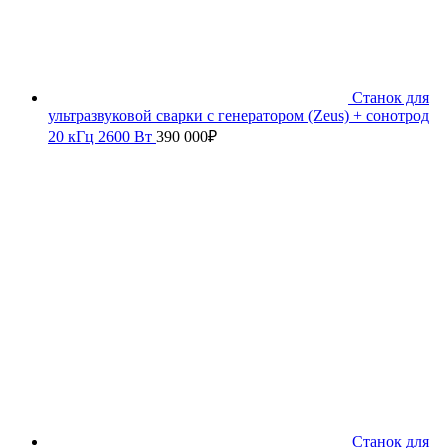
Станок для
ультразвуковой сварки с генератором (Zeus) + сонотрод
20 кГц 2600 Вт
390 000
₽
Станок для