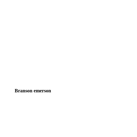
Brands
Branson emerson
Carousel