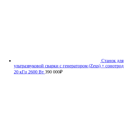
Станок для
ультразвуковой сварки с генератором (Zeus) + сонотрод
20 кГц 2600 Вт
390 000
₽