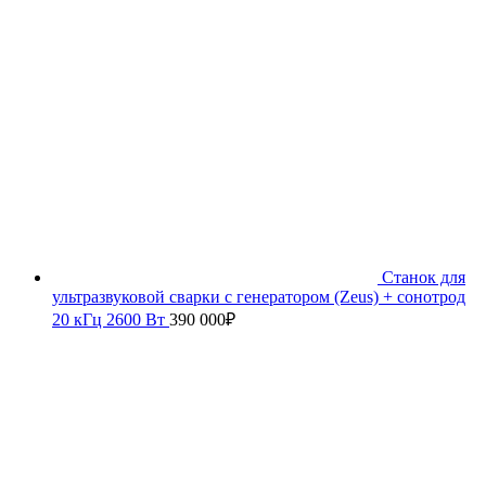
Станок для
ультразвуковой сварки с генератором (Zeus) + сонотрод
20 кГц 2600 Вт
390 000
₽