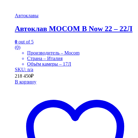
Автоклавы
Автоклав MOCOM B Now 22 – 22Л
0
out of 5
(0)
Производитель – Mocom
Страна – Италия
Объём камеры – 17Л
SKU: n/a
218 450
₽
В корзину