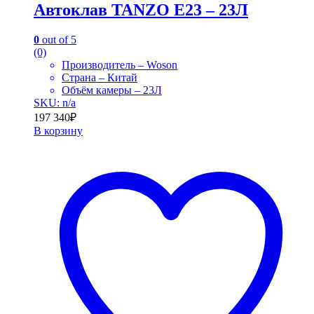
Автоклав TANZO E23 – 23Л
0
out of 5
(0)
Производитель – Woson
Страна – Китай
Объём камеры – 23Л
SKU: n/a
197 340
₽
В корзину