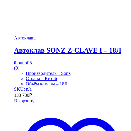
Автоклавы
Автоклав SONZ Z-CLAVE I – 18Л
0
out of 5
(0)
Производитель – Sonz
Страна – Китай
Объём камеры – 18Л
SKU: n/a
133 730
₽
В корзину