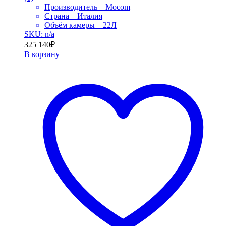
Производитель – Mocom
Страна – Италия
Объём камеры – 22Л
SKU: n/a
325 140
₽
В корзину