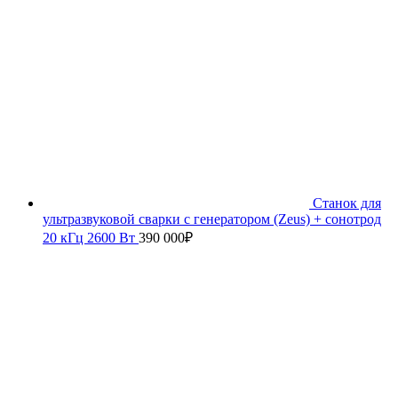
Станок для
ультразвуковой сварки с генератором (Zeus) + сонотрод
20 кГц 2600 Вт
390 000
₽