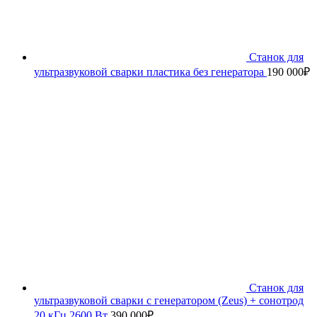
Станок для
ультразвуковой сварки пластика без генератора
190 000
₽
Станок для
ультразвуковой сварки с генератором (Zeus) + сонотрод
20 кГц 2600 Вт
390 000
₽