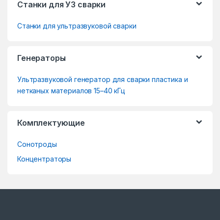
Станки для УЗ сварки
r
Станки для ультразвуковой сварки
a
n
Генераторы
d
Ультразвуковой генератор для сварки пластика и
s
нетканых материалов 15–40 кГц
C
Комплектующие
a
Сонотроды
r
Концентраторы
o
u
s