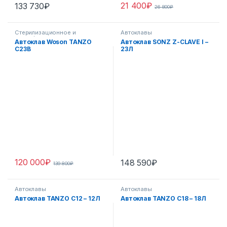
21 400
₽
133 730
₽
26 800
₽
Стерилизационное и
Автоклавы
дезинфекционное
Автоклав Woson TANZO
Автоклав SONZ Z-CLAVE I –
оборудование
C23B
23Л
120 000
₽
148 590
₽
139 800
₽
Автоклавы
Автоклавы
Автоклав TANZO C12 – 12Л
Автоклав TANZO C18 – 18Л