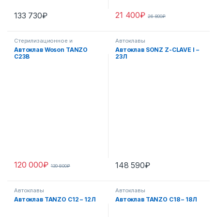
21 400
₽
133 730
₽
26 800
₽
Стерилизационное и
Автоклавы
дезинфекционное
Автоклав Woson TANZO
Автоклав SONZ Z-CLAVE I –
оборудование
C23B
23Л
120 000
₽
148 590
₽
139 800
₽
Автоклавы
Автоклавы
Автоклав TANZO C12 – 12Л
Автоклав TANZO C18 – 18Л