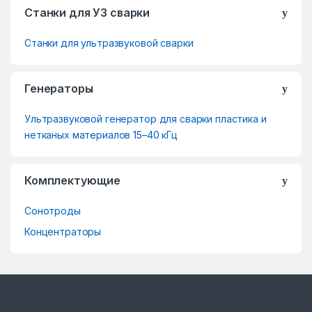
Станки для УЗ сварки
r
Станки для ультразвуковой сварки
a
n
Генераторы
d
Ультразвуковой генератор для сварки пластика и
s
нетканых материалов 15–40 кГц
C
Комплектующие
a
Сонотроды
r
Концентраторы
o
u
s