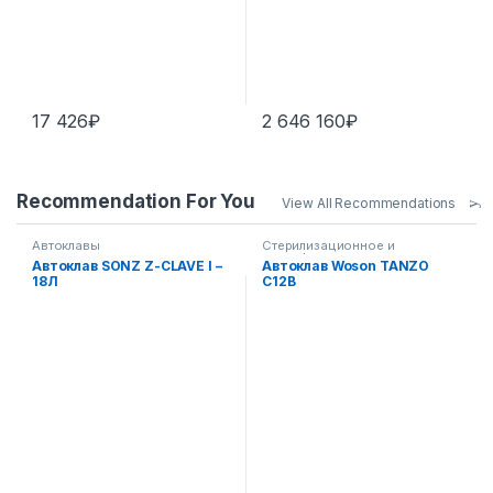
17 426
₽
2 646 160
₽
Recommendation For You
View All Recommendations
Автоклавы
Стерилизационное и
дезинфекционное
Автоклав SONZ Z-CLAVE I –
Автоклав Woson TANZO
оборудование
18Л
C12B