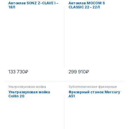
Автоклав SONZ Z-CLAVE I –
Автоклав MOCOM S
18Л
CLASSIC 22 – 22Л
133 730
₽
299 910
₽
Ультрозвуковая мойка
Зуботехнические фрезерные
станки
Ультразвуковая мойка
Фрезерный станок Mercury
Collin 20
A51