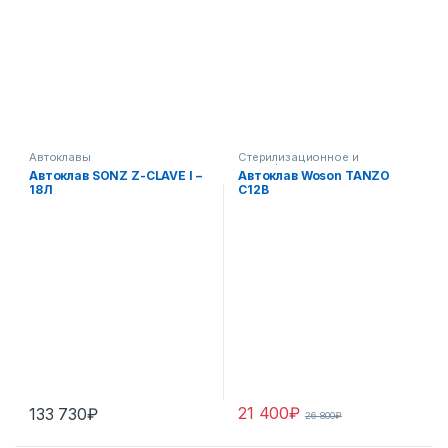
Автоклавы
Стерилизационное и
дезинфекционное
Автоклав SONZ Z-CLAVE I –
Автоклав Woson TANZO
оборудование
18Л
C12B
21 400
₽
133 730
₽
26 800
₽