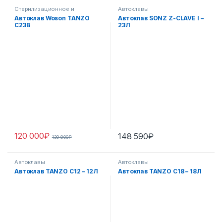
Стерилизационное и
Автоклавы
дезинфекционное
Автоклав Woson TANZO
Автоклав SONZ Z-CLAVE I –
оборудование
C23B
23Л
120 000
₽
148 590
₽
139 800
₽
Автоклавы
Автоклавы
Автоклав TANZO C12 – 12Л
Автоклав TANZO C18 – 18Л