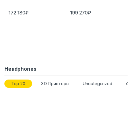
172 180
₽
199 270
₽
Headphones
Top 20
3D Принтеры
Uncategorized
Ав