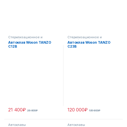
Стерилизационное и
Стерилизационное и
дезинфекционное
дезинфекционное
Автоклав Woson TANZO
Автоклав Woson TANZO
оборудование
оборудование
C12B
C23B
21 400
₽
120 000
₽
26 800
₽
139 800
₽
Автоклавы
Автоклавы