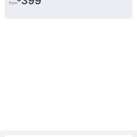
399
from
B