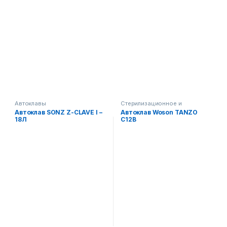
Автоклавы
Стерилизационное и
дезинфекционное
Автоклав SONZ Z-CLAVE I –
Автоклав Woson TANZO
оборудование
18Л
C12B