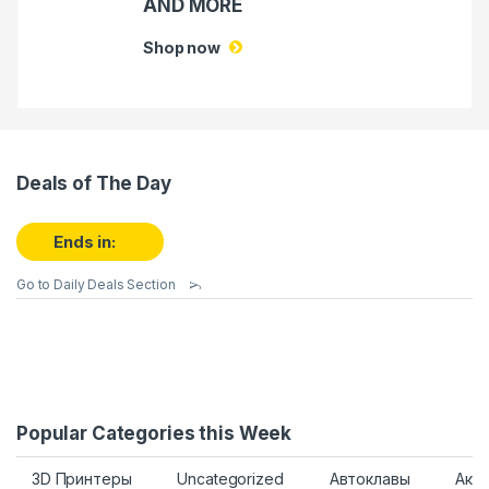
AND MORE
Shop now
Deals of The Day
Ends in:
Go to Daily Deals Section
Popular Categories this Week
3D Принтеры
Uncategorized
Автоклавы
Акв