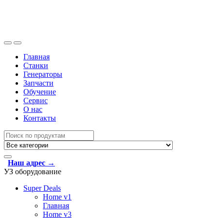
Skip
Skip
to
to
navigation
content
Главная
Станки
Генераторы
Запчасти
Обучение
Сервис
О нас
Контакты
Search
for:
Наш адрес →
УЗ оборудование
Super Deals
Home v1
Главная
Home v3