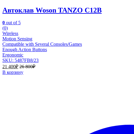
Автоклав Woson TANZO C12B
0
out of 5
(0)
Wireless
Motion Sensing
Compatible with Several Consoles/Games
Enough Action Buttons
Ergonomic
SKU: 5487FB8/23
21 400
₽
26 800
₽
В корзину