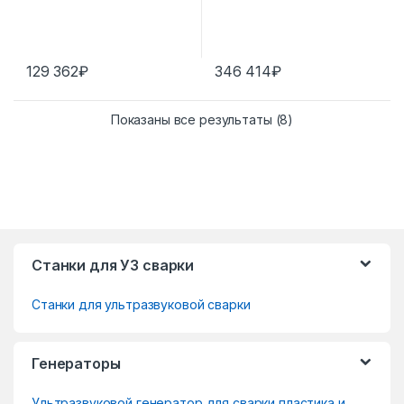
129 362
₽
346 414
₽
Показаны все результаты (8)
B
Станки для УЗ сварки
r
Станки для ультразвуковой сварки
a
n
Генераторы
d
Ультразвуковой генератор для сварки пластика и