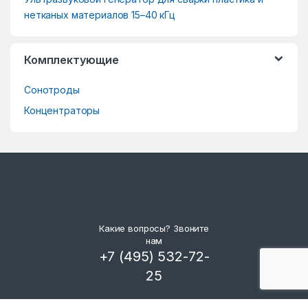
s
нетканых материалов 15–40 кГц
C
Комплектующие
a
Сонотроды
r
Концентраторы
o
u
s
e
Какие вопросы? Звоните
l
нам
+7 (495) 532-72-
25