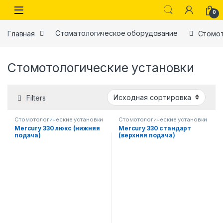
Skip to navigation
Skip to content
0
Главная
Стоматологическое оборудование
Стомот
Стомотологические установки
Filters
Стомотологические установки
Стомотологические установки
Mercury 330 люкс (нижняя
Mercury 330 стандарт
подача)
(верхняя подача)