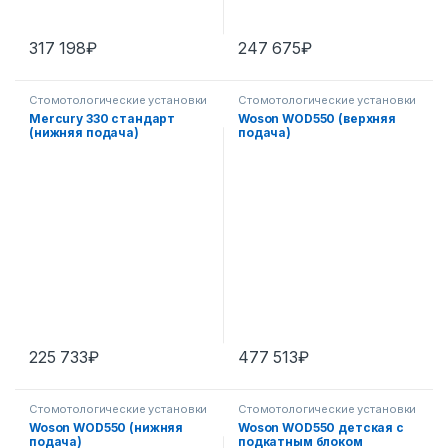
317 198
₽
247 675
₽
Стомотологические установки
Стомотологические установки
Mercury 330 стандарт
Woson WOD550 (верхняя
(нижняя подача)
подача)
225 733
₽
477 513
₽
Стомотологические установки
Стомотологические установки
Woson WOD550 (нижняя
Woson WOD550 детская с
подача)
подкатным блоком