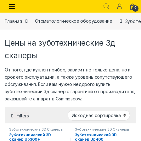
Skip to navigation
Skip to content
0
Главная
Стоматологическое оборудование
Зуботе
Цены на зуботехнические 3д
сканеры
От того, где куплен прибор, зависит не только цена, но и
срок его эксплуатации, а также уровень сопутствующего
обслуживания. Если вам нужно недорого купить
зуботехнический 3д сканер с гарантией от производителя,
заказывайте аппарат в Gsmmoscow.
Filters
Зуботехнические 3D Сканеры
Зуботехнические 3D Сканеры
Зуботехнический 3D
Зуботехнический 3D
сканер Up300+
сканер Up400